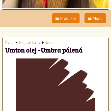
Produkty
Menu
Úvod
Olejové farby
Umton
Umton olej - Umbra pálená