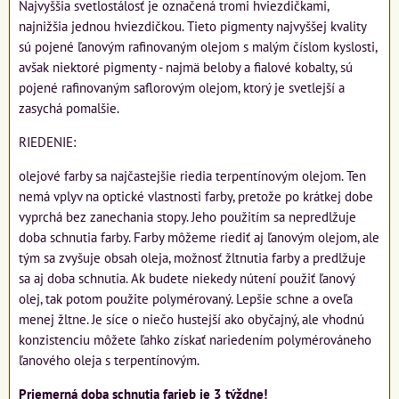
Najvyššia svetlostálosť je označená tromi hviezdičkami,
najnižšia jednou hviezdičkou. Tieto pigmenty najvyššej kvality
sú pojené ľanovým rafinovaným olejom s malým číslom kyslosti,
avšak niektoré pigmenty - najmä beloby a fialové kobalty, sú
pojené rafinovaným saflorovým olejom, ktorý je svetlejší a
zasychá pomalšie.
RIEDENIE:
olejové farby sa najčastejšie riedia terpentínovým olejom. Ten
nemá vplyv na optické vlastnosti farby, pretože po krátkej dobe
vyprchá bez zanechania stopy. Jeho použitím sa nepredlžuje
doba schnutia farby. Farby môžeme riediť aj ľanovým olejom, ale
tým sa zvyšuje obsah oleja, možnosť žltnutia farby a predlžuje
sa aj doba schnutia. Ak budete niekedy nútení použiť ľanový
olej, tak potom použite polymérovaný. Lepšie schne a oveľa
menej žltne. Je síce o niečo hustejší ako obyčajný, ale vhodnú
konzistenciu môžete ľahko získať nariedením polymérováneho
ľanového oleja s terpentínovým.
Priemerná doba schnutia farieb je 3 týždne!