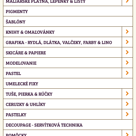
MALIARSKE PLÁTNA, LEPENKY & LIŠTY
PIGMENTY
ŠABLÓNY
KNIHY & OMAĽOVÁNKY
GRAFIKA - RYDLÁ, DLÁTKA, VALČEKY, FARBY & LINO
SKICÁRE & PAPIERE
MODELOVANIE
PASTEL
UMELECKÉ FIXY
TUŠE, PIERKA & RÚČKY
CERUZKY & UHLÍKY
PASTELKY
DECOUPAGE - SERVÍTKOVÁ TECHNIKA
POMÔCKY