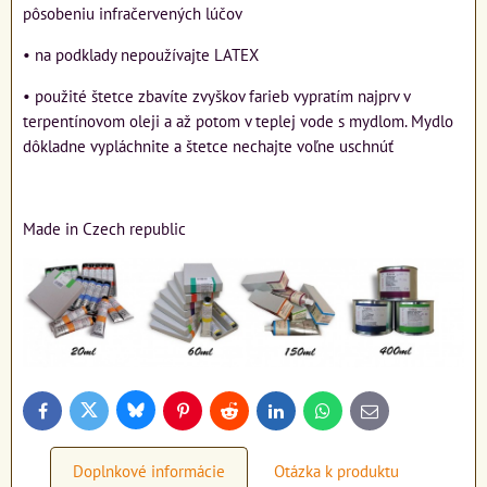
pôsobeniu infračervených lúčov
• na podklady nepoužívajte LATEX
• použité štetce zbavíte zvyškov farieb vypratím najprv v
terpentínovom oleji a až potom v teplej vode s mydlom. Mydlo
dôkladne vypláchnite a štetce nechajte voľne uschnúť
Made in Czech republic
Bluesky
Twitter
Facebook
Pinterest
Reddit
LinkedIn
WhatsApp
E-
mail
Doplnkové informácie
Otázka k produktu