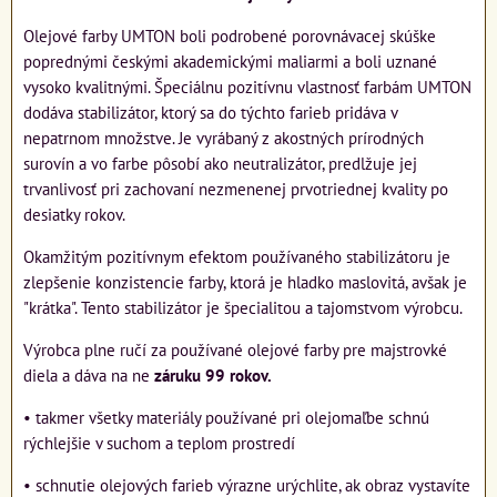
Olejové farby UMTON boli podrobené porovnávacej skúške
poprednými českými akademickými maliarmi a boli uznané
vysoko kvalitnými. Špeciálnu pozitívnu vlastnosť farbám UMTON
dodáva stabilizátor, ktorý sa do týchto farieb pridáva v
nepatrnom množstve. Je vyrábaný z akostných prírodných
surovín a vo farbe pôsobí ako neutralizátor, predlžuje jej
trvanlivosť pri zachovaní nezmenenej prvotriednej kvality po
desiatky rokov.
Okamžitým pozitívnym efektom používaného stabilizátoru je
zlepšenie konzistencie farby, ktorá je hladko maslovitá, avšak je
"krátka". Tento stabilizátor je špecialitou a tajomstvom výrobcu.
Výrobca plne ručí za používané olejové farby pre majstrovké
diela a dáva na ne
záruku 99 rokov.
• takmer všetky materiály používané pri olejomaľbe schnú
rýchlejšie v suchom a teplom prostredí
• schnutie olejových farieb výrazne urýchlite, ak obraz vystavíte