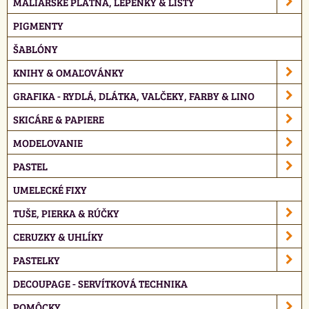
MALIARSKE PLÁTNA, LEPENKY & LIŠTY
PIGMENTY
ŠABLÓNY
KNIHY & OMAĽOVÁNKY
GRAFIKA - RYDLÁ, DLÁTKA, VALČEKY, FARBY & LINO
SKICÁRE & PAPIERE
MODELOVANIE
PASTEL
UMELECKÉ FIXY
TUŠE, PIERKA & RÚČKY
CERUZKY & UHLÍKY
PASTELKY
DECOUPAGE - SERVÍTKOVÁ TECHNIKA
POMÔCKY