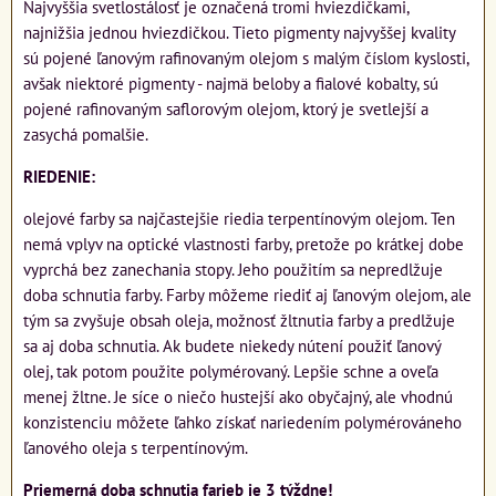
Najvyššia svetlostálosť je označená tromi hviezdičkami,
najnižšia jednou hviezdičkou. Tieto pigmenty najvyššej kvality
sú pojené ľanovým rafinovaným olejom s malým číslom kyslosti,
avšak niektoré pigmenty - najmä beloby a fialové kobalty, sú
pojené rafinovaným saflorovým olejom, ktorý je svetlejší a
zasychá pomalšie.
RIEDENIE:
olejové farby sa najčastejšie riedia terpentínovým olejom. Ten
nemá vplyv na optické vlastnosti farby, pretože po krátkej dobe
vyprchá bez zanechania stopy. Jeho použitím sa nepredlžuje
doba schnutia farby. Farby môžeme riediť aj ľanovým olejom, ale
tým sa zvyšuje obsah oleja, možnosť žltnutia farby a predlžuje
sa aj doba schnutia. Ak budete niekedy nútení použiť ľanový
olej, tak potom použite polymérovaný. Lepšie schne a oveľa
menej žltne. Je síce o niečo hustejší ako obyčajný, ale vhodnú
konzistenciu môžete ľahko získať nariedením polymérováneho
ľanového oleja s terpentínovým.
Priemerná doba schnutia farieb je 3 týždne!