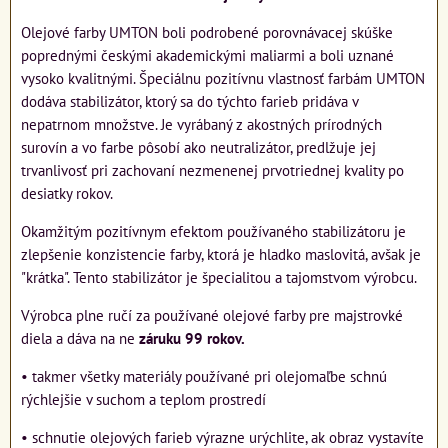
Olejové farby UMTON boli podrobené porovnávacej skúške
poprednými českými akademickými maliarmi a boli uznané
vysoko kvalitnými. Špeciálnu pozitívnu vlastnosť farbám UMTON
dodáva stabilizátor, ktorý sa do týchto farieb pridáva v
nepatrnom množstve. Je vyrábaný z akostných prírodných
surovín a vo farbe pôsobí ako neutralizátor, predlžuje jej
trvanlivosť pri zachovaní nezmenenej prvotriednej kvality po
desiatky rokov.
Okamžitým pozitívnym efektom používaného stabilizátoru je
zlepšenie konzistencie farby, ktorá je hladko maslovitá, avšak je
"krátka". Tento stabilizátor je špecialitou a tajomstvom výrobcu.
Výrobca plne ručí za používané olejové farby pre majstrovké
diela a dáva na ne
záruku 99 rokov.
• takmer všetky materiály používané pri olejomaľbe schnú
rýchlejšie v suchom a teplom prostredí
• schnutie olejových farieb výrazne urýchlite, ak obraz vystavíte