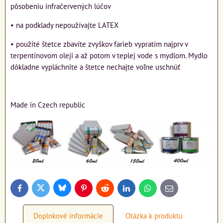
pôsobeniu infračervených lúčov
• na podklady nepoužívajte LATEX
• použité štetce zbavíte zvyškov farieb vypratím najprv v
terpentínovom oleji a až potom v teplej vode s mydlom. Mydlo
dôkladne vypláchnite a štetce nechajte voľne uschnúť
Made in Czech republic
Bluesky
Twitter
Facebook
Pinterest
Reddit
LinkedIn
WhatsApp
E-
mail
Doplnkové informácie
Otázka k produktu