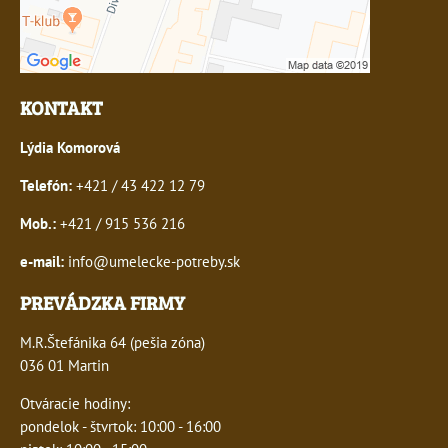
KONTAKT
Lýdia Komorová
Telefón:
+421 / 43 422 12 79
Mob.:
+421 / 915 536 216
e-mail:
info@umelecke-potreby.sk
PREVÁDZKA FIRMY
M.R.Štefánika 64 (pešia zóna)
036 01 Martin
Otváracie hodiny:
pondelok - štvrtok: 10:00 - 16:00