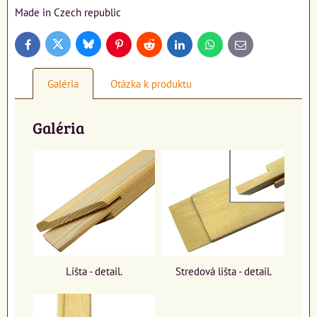
Made in Czech republic
Bluesky
Twitter
Facebook
Pinterest
Reddit
LinkedIn
WhatsApp
E-
mail
Galéria
Otázka k produktu
Galéria
Lišta - detail.
Stredová lišta - detail.