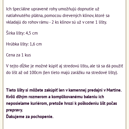
Ich špeciálne upravené rohy umožňujú dopnutie už
natiahnutého plátna, pomocou drevených klinov, ktoré sa
vkladajú do rohov rámu - 2 ks klinov sú už v cene 1 lišty.
Šírka lišty: 4,5 cm
Hrúbka lišty: 1,6 cm
Cena za 1 kus
V tejto dĺžke je možné kúpiť aj stredovú lištu, ale tá sa dá použiť
do líšt až od 100cm (len tieto majú zarážku na stredové lišty).
Tieto lišty si môžete zakúpiť len v kamennej predajni v Martine.
Kvôli dlhým rozmerom a komplikovanému baleniu ich
neposielame kuriérom, pretože hrozí k poškodeniu líšt počas
prepravy.
Ďakujeme za pochopenie.