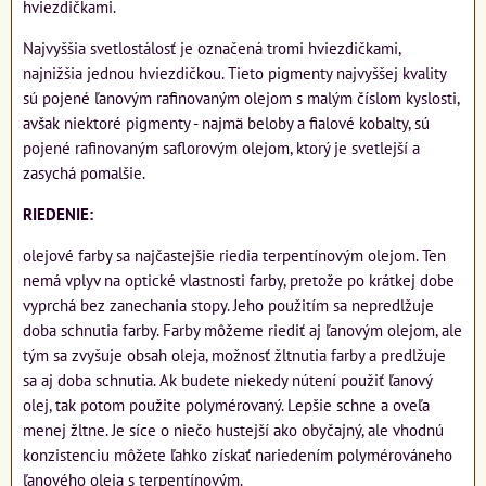
hviezdičkami.
Najvyššia svetlostálosť je označená tromi hviezdičkami,
najnižšia jednou hviezdičkou. Tieto pigmenty najvyššej kvality
sú pojené ľanovým rafinovaným olejom s malým číslom kyslosti,
avšak niektoré pigmenty - najmä beloby a fialové kobalty, sú
pojené rafinovaným saflorovým olejom, ktorý je svetlejší a
zasychá pomalšie.
RIEDENIE:
olejové farby sa najčastejšie riedia terpentínovým olejom. Ten
nemá vplyv na optické vlastnosti farby, pretože po krátkej dobe
vyprchá bez zanechania stopy. Jeho použitím sa nepredlžuje
doba schnutia farby. Farby môžeme riediť aj ľanovým olejom, ale
tým sa zvyšuje obsah oleja, možnosť žltnutia farby a predlžuje
sa aj doba schnutia. Ak budete niekedy nútení použiť ľanový
olej, tak potom použite polymérovaný. Lepšie schne a oveľa
menej žltne. Je síce o niečo hustejší ako obyčajný, ale vhodnú
konzistenciu môžete ľahko získať nariedením polymérováneho
ľanového oleja s terpentínovým.