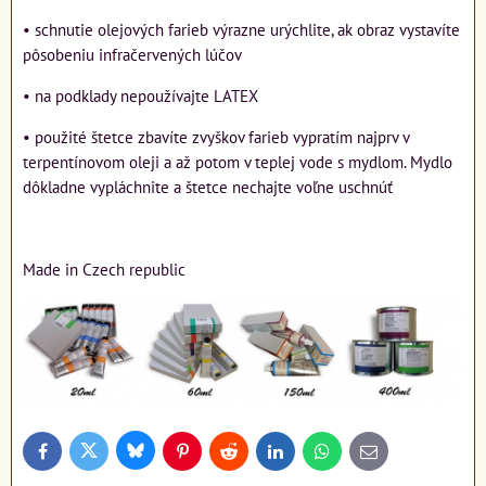
• schnutie olejových farieb výrazne urýchlite, ak obraz vystavíte
pôsobeniu infračervených lúčov
• na podklady nepoužívajte LATEX
• použité štetce zbavíte zvyškov farieb vypratím najprv v
terpentínovom oleji a až potom v teplej vode s mydlom. Mydlo
dôkladne vypláchnite a štetce nechajte voľne uschnúť
Made in Czech republic
Bluesky
Twitter
Facebook
Pinterest
Reddit
LinkedIn
WhatsApp
E-
mail