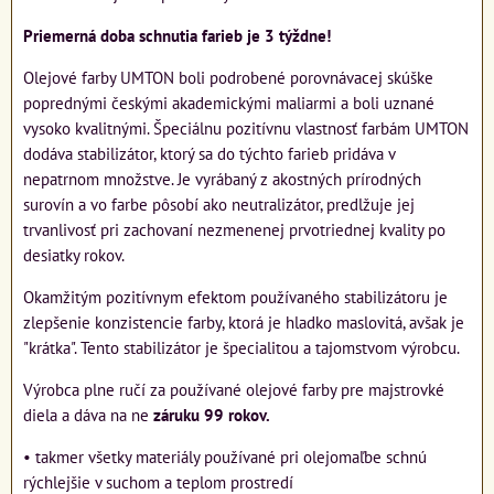
Priemerná doba schnutia farieb je 3 týždne!
Olejové farby UMTON boli podrobené porovnávacej skúške
poprednými českými akademickými maliarmi a boli uznané
vysoko kvalitnými. Špeciálnu pozitívnu vlastnosť farbám UMTON
dodáva stabilizátor, ktorý sa do týchto farieb pridáva v
nepatrnom množstve. Je vyrábaný z akostných prírodných
surovín a vo farbe pôsobí ako neutralizátor, predlžuje jej
trvanlivosť pri zachovaní nezmenenej prvotriednej kvality po
desiatky rokov.
Okamžitým pozitívnym efektom používaného stabilizátoru je
zlepšenie konzistencie farby, ktorá je hladko maslovitá, avšak je
"krátka". Tento stabilizátor je špecialitou a tajomstvom výrobcu.
Výrobca plne ručí za používané olejové farby pre majstrovké
diela a dáva na ne
záruku 99 rokov.
• takmer všetky materiály používané pri olejomaľbe schnú
rýchlejšie v suchom a teplom prostredí