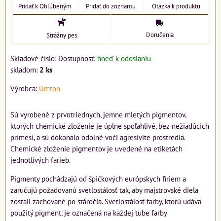
Pridať k Obľúbeným
Pridať do zoznamu
Otázka k produktu
Doručenia
Strážny pes
Skladové číslo:
Dostupnosť:
hneď k odoslaniu
skladom:
2
ks
Výrobca:
Umton
Sú vyrobené z prvotriednych, jemne mletých pigmentov,
ktorých chemické zloženie je úplne spoľahlivé, bez nežiadúcich
prímesí, a sú dokonalo odolné voči agresivite prostredia.
Chemické zloženie pigmentov je uvedené na etiketách
jednotlivých farieb.
Pigmenty pochádzajú od špičkových európskych firiem a
zaručujú požadovanú svetlostálosť tak, aby majstrovské diela
zostali zachované po stáročia. Svetlostálosť farby, ktorú udáva
použitý pigment, je označená na každej tube farby