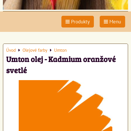
Produkty
Menu
Úvod
Olejové farby
Umton
Umton olej - Kadmium oranžové
svetlé