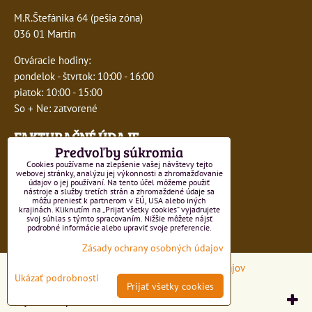
M.R.Štefánika 64 (pešia zóna)
036 01 Martin
Otváracie hodiny:
pondelok - štvrtok: 10:00 - 16:00
piatok: 10:00 - 15:00
So + Ne: zatvorené
FAKTURAČNÉ ÚDAJE
Predvoľby súkromia
IČO:
41243277
Cookies používame na zlepšenie vašej návštevy tejto
webovej stránky, analýzu jej výkonnosti a zhromažďovanie
údajov o jej používaní. Na tento účel môžeme použiť
DIČ:
1047749593
nástroje a služby tretích strán a zhromaždené údaje sa
môžu preniesť k partnerom v EÚ, USA alebo iných
krajinách. Kliknutím na „Prijať všetky cookies“ vyjadrujete
IČ DPH:
SK1047749593
svoj súhlas s týmto spracovaním. Nižšie môžete nájsť
podrobné informácie alebo upraviť svoje preferencie.
Číslo živnostenského registra 550-15499
Zásady ochrany osobných údajov
Predvoľby súkromia
Zásady ochrany osobných údajov
Ukázať podrobnosti
Prijať všetky cookies
Vytvorené pomocou:
BiznisWeb.sk