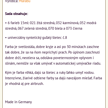
Výrobca:
Marabu
Sada obsahuje:
• 6 farieb 15ml: 021 žltá stredná, 032 karmínová, 052 modrá
stredná, 067 zelená stredná, 070 biela a 073 čierna
• univerzálny syntetický guľatý štetec č.8
Farba je svetlostála, dobre kryje a asi po 30 minútach zaschne
tak dobre, že sa na ňom neprichytí prach. Po úplnom zaschnutí
dobre drží, neotiera sa, odoláva poveternostným vplyvom i
slinám, nemôže sa však umývať v automatickej umývačke riadu.
Kým je farba vlhká, dajú sa štetec a ruky ľahko umyť vodou.
Intenzívne, žiarivé odtiene farby sa dajú navzájom miešať. Farba
je vhodná aj pre airbrush.
Made in Germany