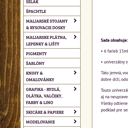
ŠELAK
ŠPACHTLE
MALIARSKÉ STOJANY
& RYSOVACIE DOSKY
MALIARSKE PLÁTNA,
Sada obsahuje:
LEPENKY & LIŠTY
• 6 farieb 15ml
PIGMENTY
• univerzálny s
ŠABLÓNY
KNIHY &
Táto jemná, vod
OMAĽOVÁNKY
dobre drží, od
GRAFIKA - RYDLÁ,
Touto univerzá
DLÁTKA, VALČEKY,
aj na neuprave
FARBY & LINO
Všetky odtiene
podklad pre se
SKICÁRE & PAPIERE
MODELOVANIE