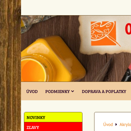
ÚVOD
PODMIENKY
DOPRAVA A POPLATKY
NOVINKY
Úvod
Akrylo
ZĽAVY