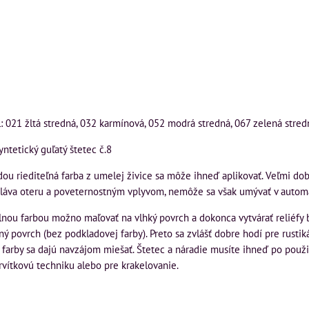
: 021 žltá stredná, 032 karmínová, 052 modrá stredná, 067 zelená stred
yntetický guľatý štetec č.8
ou riediteľná farba z umelej živice sa môže ihneď aplikovať. Veľmi dobre
oláva oteru a poveternostným vplyvom, nemôže sa však umývať v autom
lnou farbou možno maľovať na vlhký povrch a dokonca vytvárať reliéfy 
ný povrch (bez podkladovej farby). Preto sa zvlášť dobre hodí pre rust
 farby sa dajú navzájom miešať. Štetec a náradie musíte ihneď po pou
rvítkovú techniku alebo pre krakelovanie.