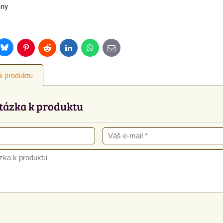
any
Bluesky
r
Pinterest
Reddit
LinkedIn
WhatsApp
E-
mail
k produktu
tázka k produktu