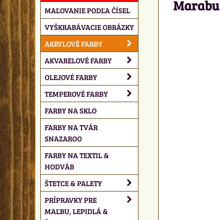
Marabu 
MAĽOVANIE PODĽA ČÍSEL
VYŠKRABÁVACIE OBRÁZKY
AKRYLOVÉ FARBY
AKVARELOVÉ FARBY
OLEJOVÉ FARBY
TEMPEROVÉ FARBY
FARBY NA SKLO
FARBY NA TVÁR
SNAZAROO
FARBY NA TEXTIL &
HODVÁB
ŠTETCE & PALETY
PRÍPRAVKY PRE
MAĽBU, LEPIDLÁ &