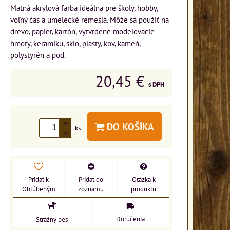
Matná akrylová farba ideálna pre školy, hobby,
voľný čas a umelecké remeslá. Môže sa použiť na
drevo, papier, kartón, vytvrdené modelovacie
hmoty, keramiku, sklo, plasty, kov, kameň,
polystyrén a pod.
20,45 €
s DPH
DO KOŠÍKA
ks
Pridať k
Pridať do
Otázka k
Obľúbeným
zoznamu
produktu
Doručenia
Strážny pes