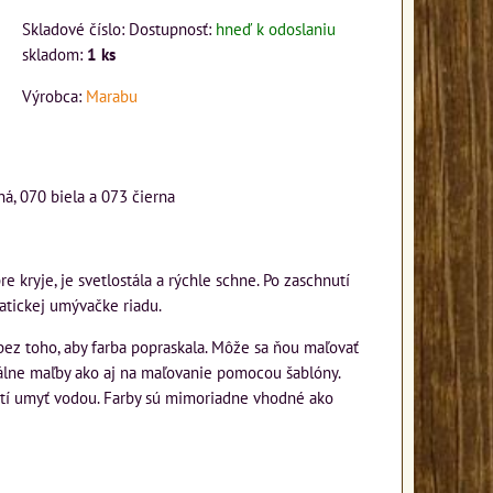
Skladové číslo:
Dostupnosť:
hneď k odoslaniu
skladom:
1
ks
Výrobca:
Marabu
ná, 070 biela a 073 čierna
 kryje, je svetlostála a rýchle schne. Po zaschnutí
atickej umývačke riadu.
bez toho, aby farba popraskala. Môže sa ňou maľovať
ikálne maľby ako aj na maľovanie pomocou šablóny.
žití umyť vodou. Farby sú mimoriadne vhodné ako