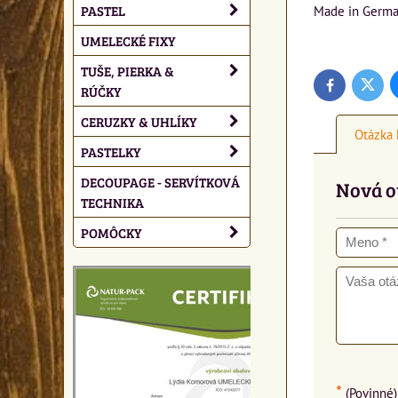
PASTEL
Made in Germ
UMELECKÉ FIXY
TUŠE, PIERKA &
Twitte
Facebook
RÚČKY
CERUZKY & UHLÍKY
Otázka 
PASTELKY
DECOUPAGE - SERVÍTKOVÁ
Nová o
TECHNIKA
POMÔCKY
*
(Povinné)