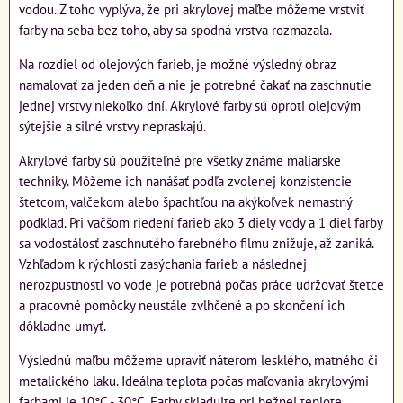
vodou. Z toho vyplýva, že pri akrylovej maľbe môžeme vrstviť
farby na seba bez toho, aby sa spodná vrstva rozmazala.
Na rozdiel od olejových farieb, je možné výsledný obraz
namalovať za jeden deň a nie je potrebné čakať na zaschnutie
jednej vrstvy niekoľko dní. Akrylové farby sú oproti olejovým
sýtejšie a silné vrstvy nepraskajú.
Akrylové farby sú použiteľné pre všetky známe maliarske
techniky. Môžeme ich nanášať podľa zvolenej konzistencie
štetcom, valčekom alebo špachtľou na akýkoľvek nemastný
podklad. Pri väčšom riedení farieb ako 3 diely vody a 1 diel farby
sa vodostálosť zaschnutého farebného filmu znižuje, až zaniká.
Vzhľadom k rýchlosti zasýchania farieb a následnej
nerozpustnosti vo vode je potrebná počas práce udržovať štetce
a pracovné pomôcky neustále zvlhčené a po skončení ich
dôkladne umyť.
Výslednú maľbu môžeme upraviť náterom lesklého, matného či
metalického laku. Ideálna teplota počas maľovania akrylovými
farbami je 10°C - 30°C. Farby skladujte pri bežnej teplote,