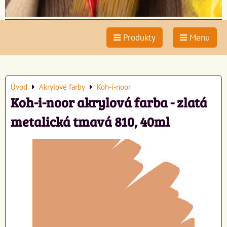
Produkty
Menu
Úvod
Akrylové farby
Koh-i-noor
Koh-i-noor akrylová farba - zlatá
metalická tmavá 810, 40ml