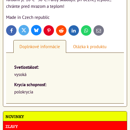
chránte pred mrazom a teplom!
Made in Czech republic
Bluesky
Twitter
Facebook
Pinterest
Reddit
LinkedIn
WhatsApp
E-
mail
Doplnkové informácie
Otázka k produktu
Svetlostálosť:
vysoká
Krycia schopnosť:
polokrycia
NOVINKY
ZĽAVY