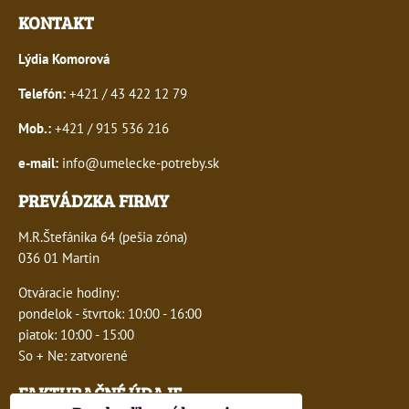
KONTAKT
Lýdia Komorová
Telefón:
+421 / 43 422 12 79
Mob.:
+421 / 915 536 216
e-mail:
info@umelecke-potreby.sk
PREVÁDZKA FIRMY
M.R.Štefánika 64 (pešia zóna)
036 01 Martin
Otváracie hodiny:
pondelok - štvrtok: 10:00 - 16:00
piatok: 10:00 - 15:00
So + Ne: zatvorené
FAKTURAČNÉ ÚDAJE