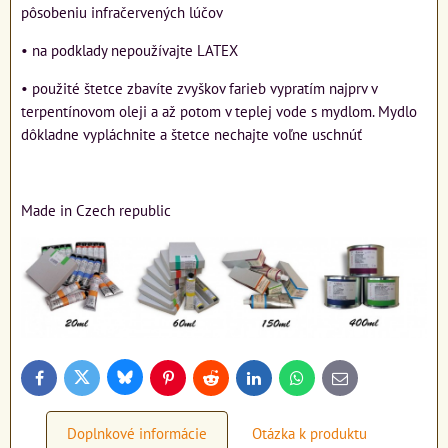
pôsobeniu infračervených lúčov
• na podklady nepoužívajte LATEX
• použité štetce zbavíte zvyškov farieb vypratím najprv v
terpentínovom oleji a až potom v teplej vode s mydlom. Mydlo
dôkladne vypláchnite a štetce nechajte voľne uschnúť
Made in Czech republic
Bluesky
Twitter
Facebook
Pinterest
Reddit
LinkedIn
WhatsApp
E-
mail
Doplnkové informácie
Otázka k produktu