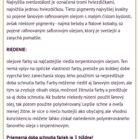
Najvyššia svetlostálosť je označená tromi hviezdičkami,
najnižšia jednou hviezdičkou. Tieto pigmenty najvyššej kvality
sú pojené ľanovým rafinovaným olejom s malým číslom kyslosti,
avšak niektoré pigmenty - najmä beloby a fialové kobalty, sú
pojené rafinovaným saflorovým olejom, ktorý je svetlejší a
zasychá pomalšie.
RIEDENIE:
olejové farby sa najčastejšie riedia terpentínovým olejom. Ten
nemá vplyv na optické vlastnosti farby, pretože po krátkej dobe
vyprchá bez zanechania stopy. Jeho použitím sa nepredlžuje
doba schnutia farby. Farby môžeme riediť aj ľanovým olejom, ale
tým sa zvyšuje obsah oleja, možnosť žltnutia farby a predlžuje
sa aj doba schnutia. Ak budete niekedy nútení použiť ľanový
olej, tak potom použite polymérovaný. Lepšie schne a oveľa
menej žltne. Je síce o niečo hustejší ako obyčajný, ale vhodnú
konzistenciu môžete ľahko získať nariedením polymérováneho
ľanového oleja s terpentínovým.
Priemerná doba schnutia farieb je 3 týždne!