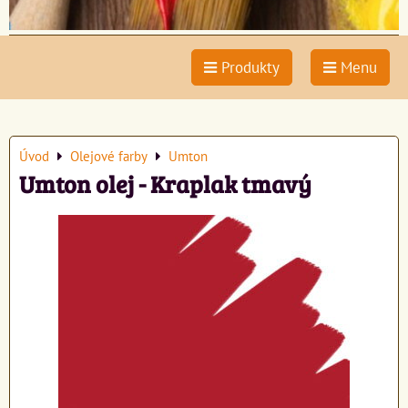
Produkty
Menu
Úvod
Olejové farby
Umton
Umton olej - Kraplak tmavý