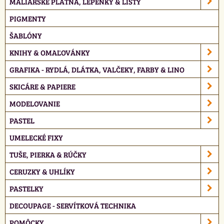
MALIARSKE PLÁTNA, LEPENKY & LIŠTY
PIGMENTY
ŠABLÓNY
KNIHY & OMAĽOVÁNKY
GRAFIKA - RYDLÁ, DLÁTKA, VALČEKY, FARBY & LINO
SKICÁRE & PAPIERE
MODELOVANIE
PASTEL
UMELECKÉ FIXY
TUŠE, PIERKA & RÚČKY
CERUZKY & UHLÍKY
PASTELKY
DECOUPAGE - SERVÍTKOVÁ TECHNIKA
POMÔCKY