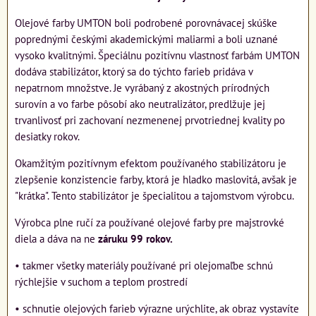
Olejové farby UMTON boli podrobené porovnávacej skúške
poprednými českými akademickými maliarmi a boli uznané
vysoko kvalitnými. Špeciálnu pozitívnu vlastnosť farbám UMTON
dodáva stabilizátor, ktorý sa do týchto farieb pridáva v
nepatrnom množstve. Je vyrábaný z akostných prírodných
surovín a vo farbe pôsobí ako neutralizátor, predlžuje jej
trvanlivosť pri zachovaní nezmenenej prvotriednej kvality po
desiatky rokov.
Okamžitým pozitívnym efektom používaného stabilizátoru je
zlepšenie konzistencie farby, ktorá je hladko maslovitá, avšak je
"krátka". Tento stabilizátor je špecialitou a tajomstvom výrobcu.
Výrobca plne ručí za používané olejové farby pre majstrovké
diela a dáva na ne
záruku 99 rokov.
• takmer všetky materiály používané pri olejomaľbe schnú
rýchlejšie v suchom a teplom prostredí
• schnutie olejových farieb výrazne urýchlite, ak obraz vystavíte