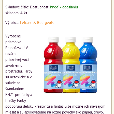
Skladové číslo:
Dostupnosť:
hneď k odoslaniu
skladom:
4
ks
Výrobca:
Lefranc & Bourgeois
Vyrobené
priamo vo
Francúzsku! V
továrni
priaznivej voči
životnému
prostrediu. Farby
sú netoxické a v
súlade so
štandardom
EN71 pre farby a
hračky. Farby
podporujú detskú kreativitu a fantáziu. Je možné ich navzájom
miešať a sú aplikovateľné na rôzne povrchy ako papier, drevo,