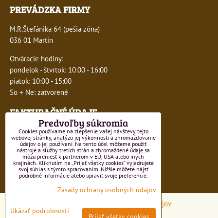
PREVÁDZKA FIRMY
M.R.Štefánika 64 (pešia zóna)
036 01 Martin
Otváracie hodiny:
pondelok - štvrtok: 10:00 - 16:00
piatok: 10:00 - 15:00
So + Ne: zatvorené
FAKTURAČNÉ ÚDAJE
Predvoľby súkromia
IČO:
41243277
Cookies používame na zlepšenie vašej návštevy tejto
webovej stránky, analýzu jej výkonnosti a zhromažďovanie
údajov o jej používaní. Na tento účel môžeme použiť
DIČ:
1047749593
nástroje a služby tretích strán a zhromaždené údaje sa
môžu preniesť k partnerom v EÚ, USA alebo iných
krajinách. Kliknutím na „Prijať všetky cookies“ vyjadrujete
IČ DPH:
SK1047749593
svoj súhlas s týmto spracovaním. Nižšie môžete nájsť
podrobné informácie alebo upraviť svoje preferencie.
Číslo živnostenského registra 550-15499
Zásady ochrany osobných údajov
Predvoľby súkromia
Zásady ochrany osobných údajov
Ukázať podrobnosti
Prijať všetky cookies