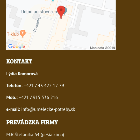
KONTAKT
Lýdia Komorová
Telefón:
+421 / 43 422 12 79
Mob.:
+421 / 915 536 216
e-mail:
info@umelecke-potreby.sk
PREVÁDZKA FIRMY
M.R.Štefánika 64 (pešia zóna)