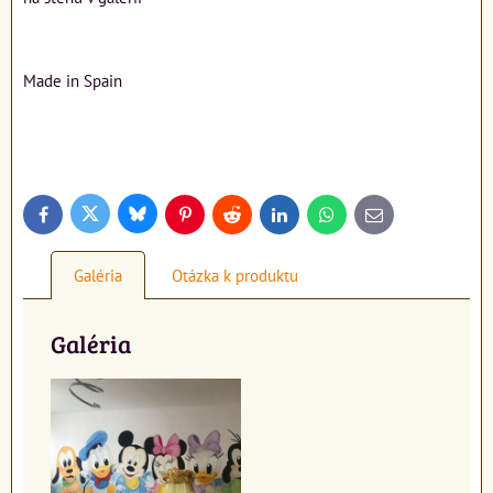
Made in Spain
Bluesky
Twitter
Facebook
Pinterest
Reddit
LinkedIn
WhatsApp
E-
mail
Galéria
Otázka k produktu
Galéria