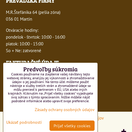
PREVÁDZKA FIRMY
M.R.Štefánika 64 (pešia zóna)
036 01 Martin
Otváracie hodiny:
pondelok - štvrtok: 10:00 - 16:00
piatok: 10:00 - 15:00
So + Ne: zatvorené
FAKTURAČNÉ ÚDAJE
Predvoľby súkromia
IČO:
41243277
Cookies používame na zlepšenie vašej návštevy tejto
webovej stránky, analýzu jej výkonnosti a zhromažďovanie
údajov o jej používaní. Na tento účel môžeme použiť
DIČ:
1047749593
nástroje a služby tretích strán a zhromaždené údaje sa
môžu preniesť k partnerom v EÚ, USA alebo iných
krajinách. Kliknutím na „Prijať všetky cookies“ vyjadrujete
IČ DPH:
SK1047749593
svoj súhlas s týmto spracovaním. Nižšie môžete nájsť
podrobné informácie alebo upraviť svoje preferencie.
Číslo živnostenského registra 550-15499
Zásady ochrany osobných údajov
Predvoľby súkromia
Zásady ochrany osobných údajov
Ukázať podrobnosti
Prijať všetky cookies