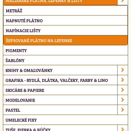
MALIARSKE PLÁTNA, LEPENKY & LIŠTY
METRÁŽ
NAPNUTÉ PLÁTNO
NAPÍNACIE LIŠTY
ŠEPSOVANÉ PLÁTNO NA LEPENKE
PIGMENTY
ŠABLÓNY
KNIHY & OMAĽOVÁNKY
GRAFIKA - RYDLÁ, DLÁTKA, VALČEKY, FARBY & LINO
SKICÁRE & PAPIERE
MODELOVANIE
PASTEL
UMELECKÉ FIXY
TUŠE, PIERKA & RÚČKY