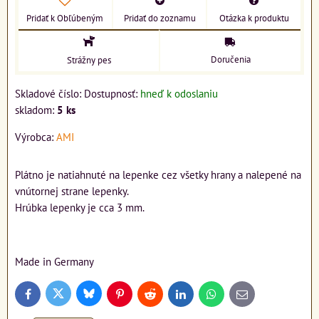
Pridať k Obľúbeným
Pridať do zoznamu
Otázka k produktu
Doručenia
Strážny pes
Skladové číslo:
Dostupnosť:
hneď k odoslaniu
skladom:
5
ks
Výrobca:
AMI
Plátno je natiahnuté na lepenke cez všetky hrany a nalepené na
vnútornej strane lepenky.
Hrúbka lepenky je cca 3 mm.
Made in Germany
Bluesky
Twitter
Facebook
Pinterest
Reddit
LinkedIn
WhatsApp
E-
mail