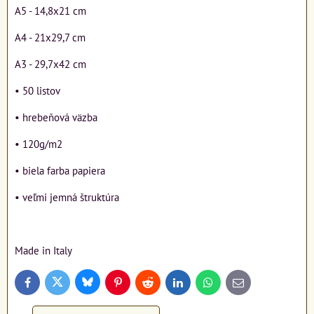
A5 - 14,8x21 cm
A4 - 21x29,7 cm
A3 - 29,7x42 cm
• 50 listov
• hrebeňová väzba
• 120g/m2
• biela farba papiera
• veľmi jemná štruktúra
Made in Italy
Bluesky
Twitter
Facebook
Pinterest
Reddit
LinkedIn
WhatsApp
E-
mail