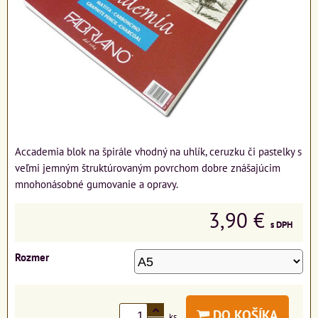
Accademia blok na špirále vhodný na uhlík, ceruzku či pastelky s
veľmi jemným štruktúrovaným povrchom dobre znášajúcim
mnohonásobné gumovanie a opravy.
3,90 €
s DPH
Rozmer
DO KOŠÍKA
ks