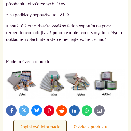
pôsobeniu infračervených lúčov
• na podklady nepoužívajte LATEX
• použité štetce zbavíte zvyškov farieb vypratím najprv v
terpentínovom oleji a až potom v teplej vode s mydlom. Mydlo
dôkladne vypláchnite a štetce nechajte voľne uschnúť
Made in Czech republic
Bluesky
Twitter
Facebook
Pinterest
Reddit
LinkedIn
WhatsApp
E-
mail
Doplnkové informácie
Otázka k produktu