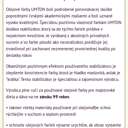
Olejové farby UMTON boli podrobené porovnávacej skúške
poprednými českými akademickými maliarmi a boli uznané
vysoko kvalitnými. Špeciálnu pozitívnu vlastnosť farbám UMTON
dodáva stabilizátor, ktorý sa do týchto farieb pridáva v
nepatrnom množstve. Je vyrábaný z akostných prírodných
surovín a vo farbe pôsobí ako neutralizátor, predlžuje jej
trvanlivosť pri zachovaní nezmenenej prvotriednej kvality po
desiatky rokov.
Okamžitým pozitívnym efektom používaného stabilizátoru je
zlepšenie konzistencie farby, ktorá je hladko maslovitá, avšak je
"krátka". Tento stabilizátor je špecialitou a tajomstvom výrobcu.
Výrobca plne ručí za používané olejové farby pre majstrovké
diela a dáva na ne
záruku 99 rokov.
• takmer všetky materiály používané pri olejomaľbe schnú
rýchlejšie v suchom a teplom prostredí
• schnutie olejových farieb výrazne urýchlite, ak obraz vystavíte