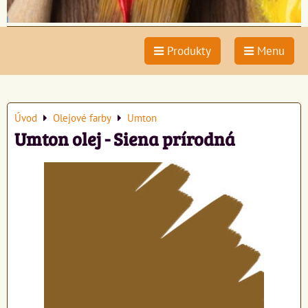
Produkty
Menu
Úvod
Olejové farby
Umton
Umton olej - Siena prírodná