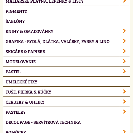
MALIARSKE PLÁTNA, LEPENKY & LIŠTY
PIGMENTY
ŠABLÓNY
KNIHY & OMAĽOVÁNKY
GRAFIKA - RYDLÁ, DLÁTKA, VALČEKY, FARBY & LINO
SKICÁRE & PAPIERE
MODELOVANIE
PASTEL
UMELECKÉ FIXY
TUŠE, PIERKA & RÚČKY
CERUZKY & UHLÍKY
PASTELKY
DECOUPAGE - SERVÍTKOVÁ TECHNIKA
POMÔCKY