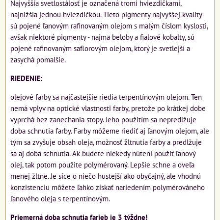
Najvyššia svetlostálosť je označená tromi hviezdičkami,
najnižšia jednou hviezdičkou. Tieto pigmenty najvyššej kvality
sú pojené ľanovým rafinovaným olejom s malým číslom kyslosti,
avšak niektoré pigmenty - najmä beloby a fialové kobalty, sú
pojené rafinovaným saflorovým olejom, ktorý je svetlejší a
zasychá pomalšie.
RIEDENIE:
olejové farby sa najčastejšie riedia terpentínovým olejom. Ten
nemá vplyv na optické vlastnosti farby, pretože po krátkej dobe
vyprchá bez zanechania stopy. Jeho použitím sa nepredlžuje
doba schnutia farby. Farby môžeme riediť aj ľanovým olejom, ale
tým sa zvyšuje obsah oleja, možnosť žltnutia farby a predlžuje
sa aj doba schnutia. Ak budete niekedy nútení použiť ľanový
olej, tak potom použite polymérovaný. Lepšie schne a oveľa
menej žltne. Je síce o niečo hustejší ako obyčajný, ale vhodnú
konzistenciu môžete ľahko získať nariedením polymérováneho
ľanového oleja s terpentínovým.
Priemerná doba schnutia farieb je 3 týždne!