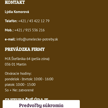
KONTAKT
Lýdia Komorová
Telefón:
+421 / 43 422 12 79
Mob.:
+421 / 915 536 216
e-mail:
info@umelecke-potreby.sk
PREVÁDZKA FIRMY
M.R.Štefánika 64 (pešia zóna)
036 01 Martin
Otváracie hodiny:
pondelok - štvrtok: 10:00 - 16:00
piatok: 10:00 - 15:00
So + Ne: zatvorené
FAKTURAČNÉ ÚDAJE
Predvoľby súkromia