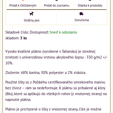
Pridať k Obľúbeným
Pridať do zoznamu
Otázka k produktu
Doručenia
Strážny pes
Skladové číslo:
Dostupnosť:
hneď k odoslaniu
skladom:
3
ks
Vysoko kvalitné plátno (vyrobené v Taliansku) je strednej
zrnitosti s univerzálnou vrstvou akrylového šepsu - 330 g/m2 +/-
10%.
Zloženie: 68% bavlna, 30% polyester a 2% viskóza.
Použité lišty sú z Poľského certifikovaného smrekového masívu
bez živice – rám sa nedeformuje. K plátnu sú pribalené aj kliny
(8ks), ktoré sa aplikujú do všetkých rohov (z vnútornej strany) na
napnutie plátna.
Plátno je prichytené o lišty z vnútornej strany, čiže je možne