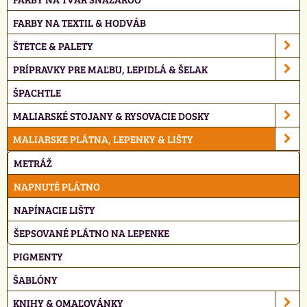
FARBY NA TEXTIL & HODVÁB
ŠTETCE & PALETY
PRÍPRAVKY PRE MAĽBU, LEPIDLÁ & ŠELAK
ŠPACHTLE
MALIARSKÉ STOJANY & RYSOVACIE DOSKY
MALIARSKE PLÁTNA, LEPENKY & LIŠTY
METRÁŽ
NAPNUTÉ PLÁTNO
NAPÍNACIE LIŠTY
ŠEPSOVANÉ PLÁTNO NA LEPENKE
PIGMENTY
ŠABLÓNY
KNIHY & OMAĽOVÁNKY