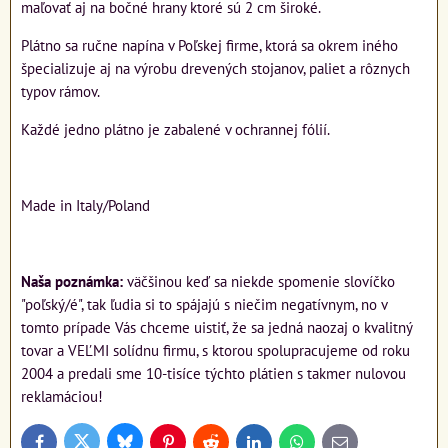
maľovať aj na bočné hrany ktoré sú 2 cm široké.
Plátno sa ručne napína v Poľskej firme, ktorá sa okrem iného
špecializuje aj na výrobu drevených stojanov, paliet a rôznych
typov rámov.
Každé jedno plátno je zabalené v ochrannej fólií.
Made in Italy/Poland
Naša poznámka:
väčšinou keď sa niekde spomenie slovíčko
"poľský/é", tak ľudia si to spájajú s niečim negatívnym, no v
tomto prípade Vás chceme uistiť, že sa jedná naozaj o kvalitný
tovar a VEĽMI solídnu firmu, s ktorou spolupracujeme od roku
2004 a predali sme 10-tisíce týchto plátien s takmer nulovou
reklamáciou!
Bluesky
Twitter
Facebook
Pinterest
Reddit
LinkedIn
WhatsApp
E-