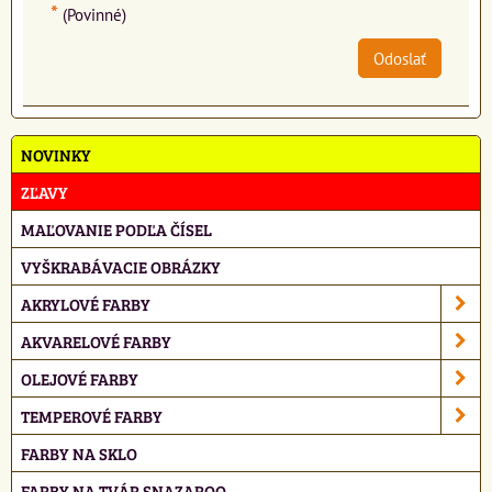
*
(Povinné)
Odoslať
NOVINKY
ZĽAVY
MAĽOVANIE PODĽA ČÍSEL
VYŠKRABÁVACIE OBRÁZKY
AKRYLOVÉ FARBY
AKVARELOVÉ FARBY
OLEJOVÉ FARBY
TEMPEROVÉ FARBY
FARBY NA SKLO
FARBY NA TVÁR SNAZAROO