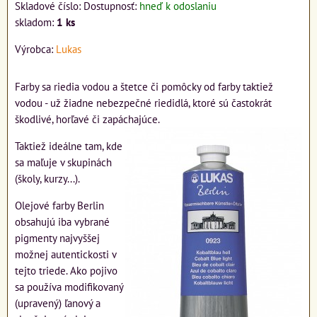
Skladové číslo:
Dostupnosť:
hneď k odoslaniu
skladom:
1
ks
Výrobca:
Lukas
Farby sa riedia vodou a štetce či pomôcky od farby taktiež
vodou - už žiadne nebezpečné riedidlá, ktoré sú častokrát
škodlivé, horľavé či zapáchajúce.
Taktiež ideálne tam, kde
sa maľuje v skupinách
(školy, kurzy...).
Olejové farby Berlin
obsahujú iba vybrané
pigmenty najvyššej
možnej autentickosti v
tejto triede. Ako pojivo
sa používa modifikovaný
(upravený) ľanový a