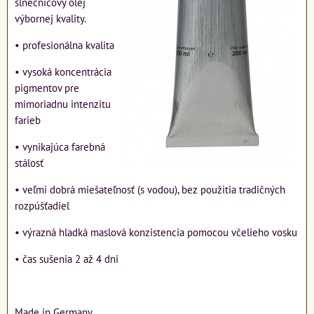
slnečnicový olej
výbornej kvality.
• profesionálna kvalita
• vysoká koncentrácia
pigmentov pre
mimoriadnu intenzitu
farieb
• vynikajúca farebná
stálosť
• veľmi dobrá miešateľnosť (s vodou), bez použitia tradičných
rozpúšťadiel
• výrazná hladká maslová konzistencia pomocou včelieho vosku
• čas sušenia 2 až 4 dni
Made in Germany