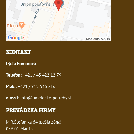
KONTAKT
Lýdia Komorová
Telefón:
+421 / 43 422 12 79
Mob.:
+421 / 915 536 216
e-mail:
info@umelecke-potreby.sk
PREVÁDZKA FIRMY
M.R.Štefánika 64 (pešia zóna)
036 01 Martin