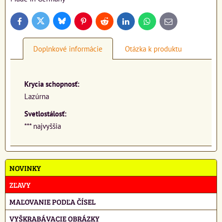
Bluesky
Twitter
Facebook
Pinterest
Reddit
LinkedIn
WhatsApp
E-
mail
Doplnkové informácie
Otázka k produktu
Krycia schopnosť:
Lazúrna
Svetlostálosť:
*** najvyššia
NOVINKY
ZĽAVY
MAĽOVANIE PODĽA ČÍSEL
VYŠKRABÁVACIE OBRÁZKY