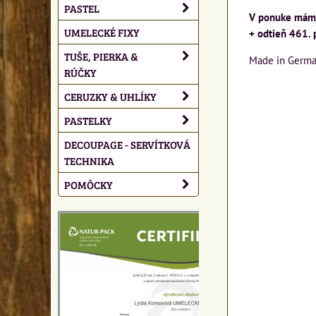
PASTEL
V ponuke máme 
UMELECKÉ FIXY
+ odtieň 461. 
TUŠE, PIERKA &
Made in Germ
RÚČKY
CERUZKY & UHLÍKY
PASTELKY
DECOUPAGE - SERVÍTKOVÁ
TECHNIKA
POMÔCKY