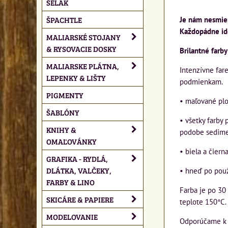
ŠELAK
ŠPACHTLE
Je nám nesmier
Každopádne id
MALIARSKÉ STOJANY
& RYSOVACIE DOSKY
Brilantné farby
MALIARSKE PLÁTNA,
Intenzívne far
LEPENKY & LIŠTY
podmienkam.
PIGMENTY
• maľované plo
ŠABLÓNY
• všetky farby
KNIHY &
podobe sedim
OMAĽOVÁNKY
• biela a čiern
GRAFIKA - RYDLÁ,
DLÁTKA, VALČEKY,
• hneď po použ
FARBY & LINO
Farba je po 30
SKICÁRE & PAPIERE
teplote 150°C. 
MODELOVANIE
Odporúčame k