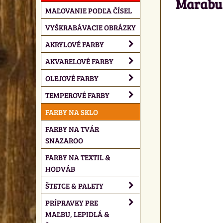
Marabu G
MAĽOVANIE PODĽA ČÍSEL
VYŠKRABÁVACIE OBRÁZKY
AKRYLOVÉ FARBY
AKVARELOVÉ FARBY
OLEJOVÉ FARBY
TEMPEROVÉ FARBY
FARBY NA SKLO
FARBY NA TVÁR
SNAZAROO
FARBY NA TEXTIL &
HODVÁB
ŠTETCE & PALETY
PRÍPRAVKY PRE
MAĽBU, LEPIDLÁ &