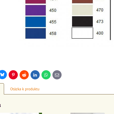
Bluesky
r
Pinterest
Reddit
LinkedIn
WhatsApp
E-
mail
Otázka k produktu
a