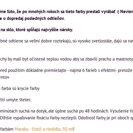
ne ľúto, že po mnohých rokoch sa tieto farby prestali vyrábať :( Nevi
e o dopredaj posledných odtieňov.
 na sklo, ktoré spĺňajú najvyššie nároky.
ebné odtiene sa veľmi dobre roztekajú, sú vysoko svetlostále, dajú sa 
chy by mali byť očistené teplou vodou aby sa zbavili prachu a mastnoty
 pred použitím dôkladne premiešajte - najmä 6 farieb s efektmi- pretož
entov
a farba sú krycie farby
ití umyte štetec
 minútach suchá na dotyk, ale úplne suchá po 48 hodinách. Vysušenie f
Dlhšie vypaľovanie fixáciu farby nezlepší. Odoľnosť farby je pri oboch
 farbám
Marabu - čistič a riedidlo, 50 ml
!