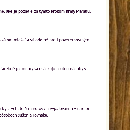
eme, aké je pozadie za týmto krokom firmy Marabu.
navzájom miešať a sú odolné proti poveternostným
e farebné pigmenty sa usádzajú na dno nádoby v
arby urýchlite 5 minútovým vypaľovaním v rúre pri
 spôsoboch sušenia rovnaká.