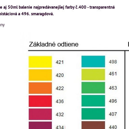
aj 50ml balenie najpredávanejšej farby č.400 - transparentná
pistáciová a 496. smaragdová.
any