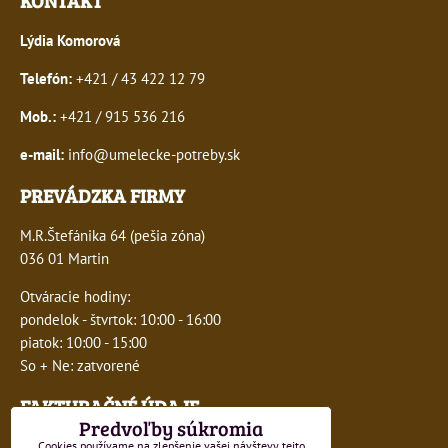
KONTAKT
Lýdia Komorová
Telefón:
+421 / 43 422 12 79
Mob.:
+421 / 915 536 216
e-mail:
info@umelecke-potreby.sk
PREVÁDZKA FIRMY
M.R.Štefánika 64 (pešia zóna)
036 01 Martin
Otváracie hodiny:
pondelok - štvrtok: 10:00 - 16:00
piatok: 10:00 - 15:00
So + Ne: zatvorené
FAKTURAČNÉ ÚDAJE
Predvoľby súkromia
IČO:
41243277
Cookies používame na zlepšenie vašej návštevy tejto