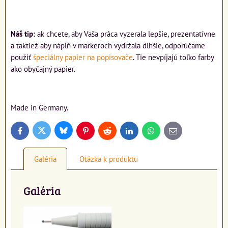
Náš tip:
ak chcete, aby Vaša práca vyzerala lepšie, prezentatívne
a taktiež aby náplň v markeroch vydržala dlhšie, odporúčame
použiť
špeciálny papier na popisovače
. Tie nevpíjajú toľko farby
ako obyčajný papier.
Made in Germany.
Bluesky
Twitter
Facebook
Pinterest
Reddit
LinkedIn
WhatsApp
E-
mail
Galéria
Otázka k produktu
Galéria