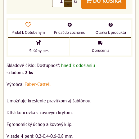
DO KOŠÍKA
ks
Pridať k Obľúbeným
Pridať do zoznamu
Otázka k produktu
Doručenia
Strážny pes
Skladové číslo:
Dostupnosť:
hneď k odoslaniu
skladom:
2
ks
Výrobca:
Faber-Castell
Umožňuje kreslenie pravítkom aj šablónou.
Dlhá koncovka s kovovým krytom.
Egronomický úchop a kovový klip.
V sade 4 perá: 0,2-0,4-0,6-0,8 mm.