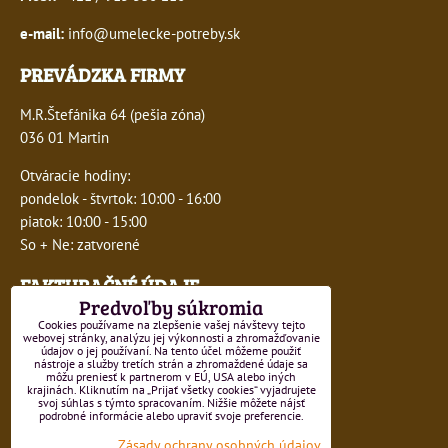
e-mail:
info@umelecke-potreby.sk
PREVÁDZKA FIRMY
M.R.Štefánika 64 (pešia zóna)
036 01 Martin
Otváracie hodiny:
pondelok - štvrtok: 10:00 - 16:00
piatok: 10:00 - 15:00
So + Ne: zatvorené
FAKTURAČNÉ ÚDAJE
Predvoľby súkromia
IČO:
41243277
Cookies používame na zlepšenie vašej návštevy tejto
webovej stránky, analýzu jej výkonnosti a zhromažďovanie
údajov o jej používaní. Na tento účel môžeme použiť
DIČ:
1047749593
nástroje a služby tretích strán a zhromaždené údaje sa
môžu preniesť k partnerom v EÚ, USA alebo iných
krajinách. Kliknutím na „Prijať všetky cookies“ vyjadrujete
IČ DPH:
SK1047749593
svoj súhlas s týmto spracovaním. Nižšie môžete nájsť
podrobné informácie alebo upraviť svoje preferencie.
Číslo živnostenského registra 550-15499
Zásady ochrany osobných údajov