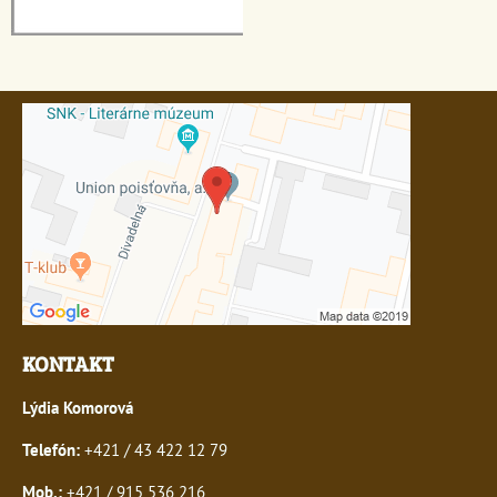
KONTAKT
Lýdia Komorová
Telefón:
+421 / 43 422 12 79
Mob.:
+421 / 915 536 216