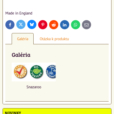
Made in England
Bluesky
Twitter
Facebook
Pinterest
Reddit
LinkedIn
WhatsApp
E-
mail
Galéria
Otázka k produktu
Galéria
Snazaroo
NOVINKY