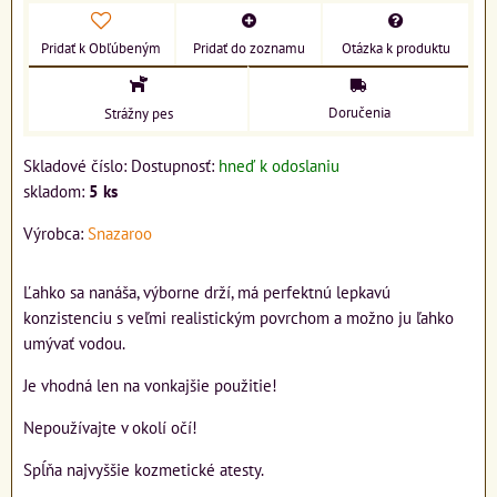
Pridať k Obľúbeným
Pridať do zoznamu
Otázka k produktu
Doručenia
Strážny pes
Skladové číslo:
Dostupnosť:
hneď k odoslaniu
skladom:
5
ks
Výrobca:
Snazaroo
Ľahko sa nanáša, výborne drží, má perfektnú lepkavú
konzistenciu s veľmi realistickým povrchom a možno ju ľahko
umývať vodou.
Je vhodná len na vonkajšie použitie!
Nepoužívajte v okolí očí!
Spĺňa najvyššie kozmetické atesty.