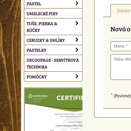
PASTEL
Otázka 
UMELECKÉ FIXY
TUŠE, PIERKA &
Nová o
RÚČKY
CERUZKY & UHLÍKY
PASTELKY
DECOUPAGE - SERVÍTKOVÁ
TECHNIKA
POMÔCKY
*
(Povinné)