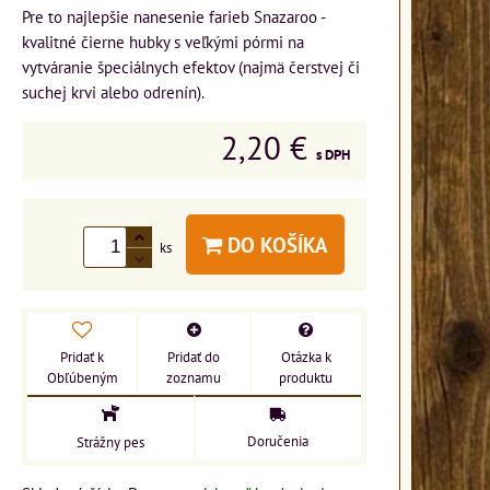
Pre to najlepšie nanesenie farieb Snazaroo -
kvalitné čierne hubky s veľkými pórmi na
vytváranie špeciálnych efektov (najmä čerstvej či
suchej krvi alebo odrenín).
2,20 €
s DPH
DO KOŠÍKA
ks
Pridať k
Pridať do
Otázka k
Obľúbeným
zoznamu
produktu
Doručenia
Strážny pes