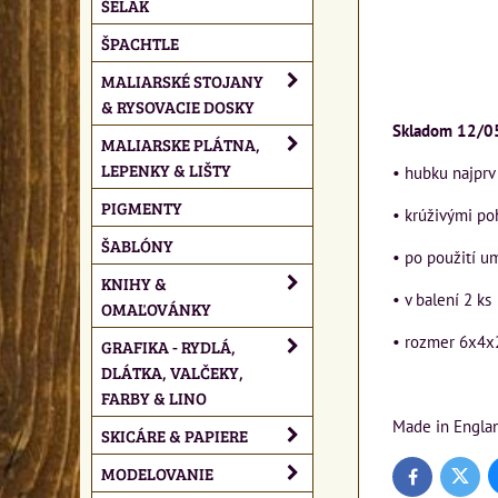
ŠELAK
ŠPACHTLE
MALIARSKÉ STOJANY
& RYSOVACIE DOSKY
Skladom 12/0
MALIARSKE PLÁTNA,
LEPENKY & LIŠTY
• hubku najpr
PIGMENTY
• krúživými po
ŠABLÓNY
• po použití u
KNIHY &
• v balení 2 ks
OMAĽOVÁNKY
• rozmer 6x4x
GRAFIKA - RYDLÁ,
DLÁTKA, VALČEKY,
FARBY & LINO
Made in Engla
SKICÁRE & PAPIERE
MODELOVANIE
Twitte
Facebook