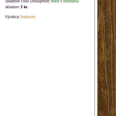
Skladové číslo:
Dostupnosť:
hneď k odoslaniu
skladom:
3
ks
Výrobca:
Snazaroo