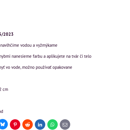
5/2023
v navlhčíme vodou a vyžmýkame
hybmi nanesieme farbu a aplikujete na tvár či telo
myť vo vode, možno používať opakovane
2 cm
nd
Bluesky
r
Pinterest
Reddit
LinkedIn
WhatsApp
E-
mail