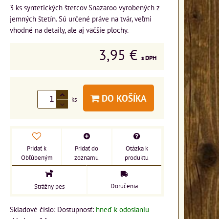
3 ks syntetických štetcov Snazaroo vyrobených z
jemných štetín. Sú určené práve na tvár, veľmi
vhodné na detaily, ale aj väčšie plochy.
3,95 €
s DPH
DO KOŠÍKA
ks
Pridať k
Pridať do
Otázka k
Obľúbeným
zoznamu
produktu
Doručenia
Strážny pes
Skladové číslo:
Dostupnosť:
hneď k odoslaniu