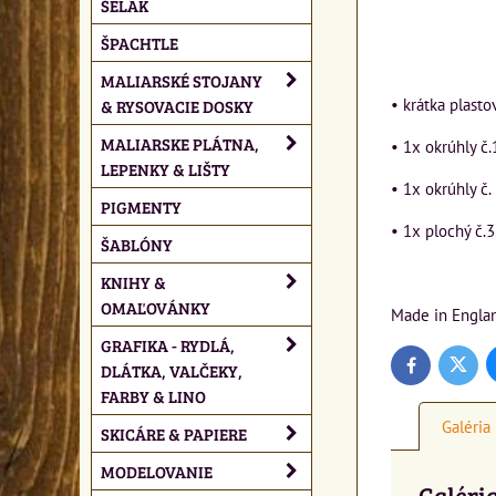
ŠELAK
ŠPACHTLE
MALIARSKÉ STOJANY
• krátka plast
& RYSOVACIE DOSKY
MALIARSKE PLÁTNA,
• 1x okrúhly č.
LEPENKY & LIŠTY
• 1x okrúhly č.
PIGMENTY
• 1x plochý č.3
ŠABLÓNY
KNIHY &
OMAĽOVÁNKY
Made in Engla
GRAFIKA - RYDLÁ,
DLÁTKA, VALČEKY,
Twitte
Facebook
FARBY & LINO
Galéria
SKICÁRE & PAPIERE
MODELOVANIE
Galéri