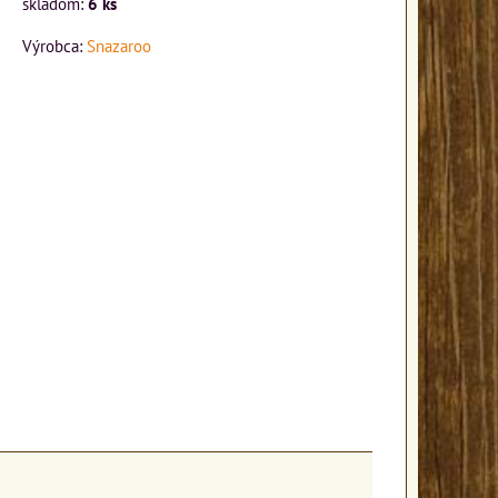
skladom:
6
ks
Výrobca:
Snazaroo