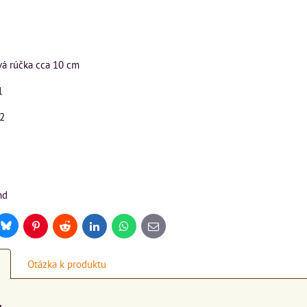
ová rúčka cca 10 cm
1
 2
nd
Bluesky
r
Pinterest
Reddit
LinkedIn
WhatsApp
E-
mail
Otázka k produktu
a