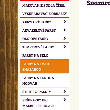
Snazaroo
MAĽOVANIE PODĽA ČÍSEL
VYŠKRABÁVACIE OBRÁZKY
AKRYLOVÉ FARBY
AKVARELOVÉ FARBY
OLEJOVÉ FARBY
TEMPEROVÉ FARBY
FARBY NA SKLO
FARBY NA TVÁR
SNAZAROO
FARBY NA TEXTIL &
HODVÁB
ŠTETCE & PALETY
PRÍPRAVKY PRE
MAĽBU, LEPIDLÁ &